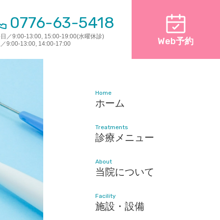
0776-63-5418
平日／
9:00
-
13:00
,
15:00
-
19:00
(水曜休診)
Web
予約
土／
9:00
-
13:00
,
14:00
-
17:00
Home
Home
ホーム
ホーム
Treatments
Treatments
診療メニュー
診療メニュー
About
About
当院について
当院について
Facility
Facility
施設・設備
施設・設備